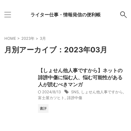
ライター仕事・情報発信の便利帳
HOME
>
2023年
>
3月
月別アーカイブ：2023年03月
【しょせん他人事ですから】ネットの
誹謗中傷に悩む人、悩む可能性がある
人が読むべきマンガ
2024/8/13
SNS
,
しょせん他人事ですから
,
富士屋カツヒト
,
誹謗中傷
書評