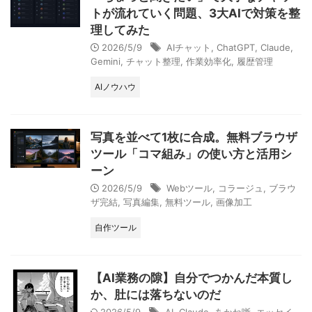
トが流れていく問題、3大AIで対策を整
理してみた
2026/5/9
AIチャット
,
ChatGPT
,
Claude
,
Gemini
,
チャット整理
,
作業効率化
,
履歴管理
AIノウハウ
写真を並べて1枚に合成。無料ブラウザ
ツール「コマ組み」の使い方と活用シ
ーン
2026/5/9
Webツール
,
コラージュ
,
ブラウ
ザ完結
,
写真編集
,
無料ツール
,
画像加工
自作ツール
【AI業務の隙】自分でつかんだ本質し
か、肚には落ちないのだ