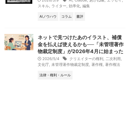
2026/5/9
AI
,
Claude
,
あかね噺
,
エッセイ
,
スキル
,
ライター
,
効率化
,
編集
AIノウハウ
コラム
書評
ネットで見つけたあのイラスト、補償
金を払えば使えるかも──「未管理著作
物裁定制度」が2026年4月に始まった
2026/5/4
クリエイターの権利
,
二次利用
,
文化庁
,
未管理著作物裁定制度
,
著作権
,
著作権法
法律・権利・ルール