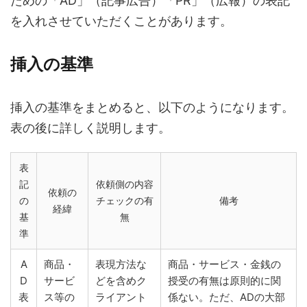
ための「AD」（記事広告）「PR」（広報）の表記
を入れさせていただくことがあります。
挿入の基準
挿入の基準をまとめると、以下のようになります。
表の後に詳しく説明します。
表
記
依頼側の内容
依頼の
の
チェックの有
備考
経緯
基
無
準
A
商品・
表現方法な
商品・サービス・金銭の
D
サービ
どを含めク
授受の有無は原則的に関
表
ス等の
ライアント
係ない。ただ、ADの大部