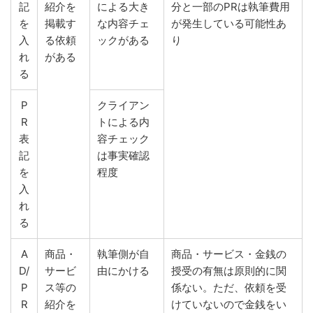
記
紹介を
による大き
分と一部のPRは執筆費用
を
掲載す
な内容チェ
が発生している可能性あ
入
る依頼
ックがある
り
れ
がある
る
P
クライアン
R
トによる内
表
容チェック
記
は事実確認
を
程度
入
れ
る
A
商品・
執筆側が自
商品・サービス・金銭の
D/
サービ
由にかける
授受の有無は原則的に関
P
ス等の
係ない。ただ、依頼を受
R
紹介を
けていないので金銭をい