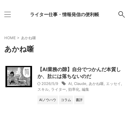
ライター仕事・情報発信の便利帳
HOME
>
あかね噺
あかね噺
【AI業務の隙】自分でつかんだ本質し
か、肚には落ちないのだ
2026/5/9
AI
,
Claude
,
あかね噺
,
エッセイ
,
スキル
,
ライター
,
効率化
,
編集
AIノウハウ
コラム
書評