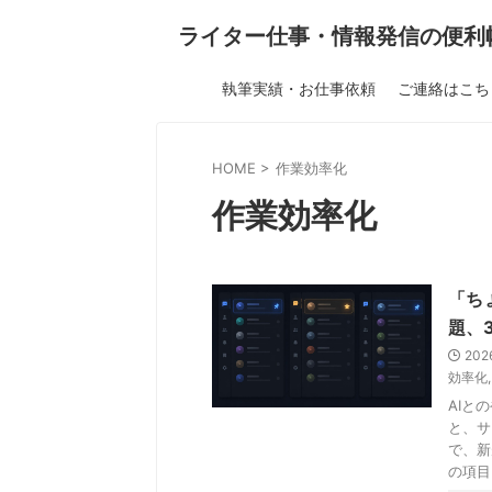
ライター仕事・情報発信の便利
執筆実績・お仕事依頼
ご連絡はこち
HOME
>
作業効率化
作業効率化
「ち
題、
202
効率化
AIと
と、サ
で、新
の項目」