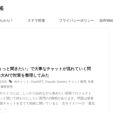
帳
らから！
ステマ対策
プライバシーポリシー
ょっと聞きたい」で大事なチャットが流れていく問
3大AIで対策を整理してみた
6/5/9
AIチャット
,
ChatGPT
,
Claude
,
Gemini
,
チャット整理
,
作業
,
履歴管理
のやりとりには、しっかり詰めながら進めたい長期プロジェクト
ッと聞いて終わりにしたい質問の2種類があります。問題は後者
規チャットを立てて気軽に聞いていると、左サイドバーの「最近
 ...