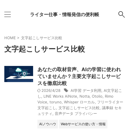
ライター仕事・情報発信の便利帳
HOME
>
文字起こしサービス比較
文字起こしサービス比較
あなたの取材音声、AIの学習に使われ
ていませんか？主要文字起こしサービ
スを徹底比較
2026/4/28
AI学習 データ利用
,
AI文字起こ
し
,
LINE Works AiNote
,
Notta
,
Otolio
,
Rimo
Voice
,
toruno
,
Whisper ローカル
,
フリーライター
文字起こし
,
文字起こしサービス比較
,
議事録 セキ
ュリティ
,
音声データ プライバシー
AIノウハウ
Webサービスの使い方・情報