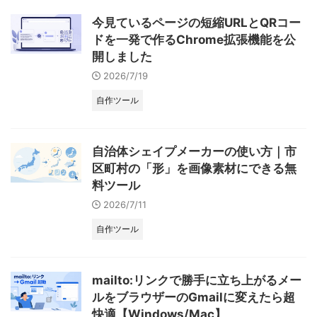
今見ているページの短縮URLとQRコー
ドを一発で作るChrome拡張機能を公
開しました
2026/7/19
自作ツール
自治体シェイプメーカーの使い方｜市
区町村の「形」を画像素材にできる無
料ツール
2026/7/11
自作ツール
mailto:リンクで勝手に立ち上がるメー
ルをブラウザーのGmailに変えたら超
快適【Windows/Mac】