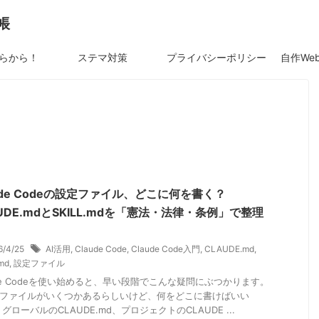
帳
らから！
ステマ対策
プライバシーポリシー
ude Codeの設定ファイル、どこに何を書く？
UDE.mdとSKILL.mdを「憲法・法律・条例」で整理
6/4/25
AI活用
,
Claude Code
,
Claude Code入門
,
CLAUDE.md
,
md
,
設定ファイル
ude Codeを使い始めると、早い段階でこんな疑問にぶつかります。
ファイルがいくつかあるらしいけど、何をどこに書けばいい
グローバルのCLAUDE.md、プロジェクトのCLAUDE ...