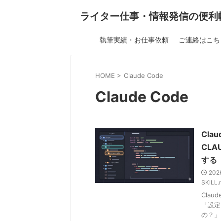
ライター仕事・情報発信の便利
執筆実績・お仕事依頼
ご連絡はこち
HOME
>
Claude Code
Claude Code
Cla
CLA
する
202
SKILL.
Cla
「設定
の？」 