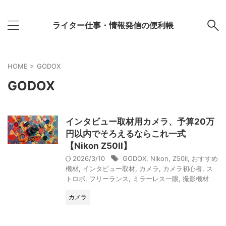
ライター仕事・情報発信の便利帳
HOME
>
GODOX
GODOX
インタビュー取材用カメラ、予算20万
円以内でそろえるならこれ一式
【Nikon Z50II】
2026/3/10
GODOX
,
Nikon
,
Z50II
,
おすすめ
機材
,
インタビュー取材
,
カメラ
,
カメラ初心者
,
ス
トロボ
,
フリーランス
,
ミラーレス一眼
,
撮影機材
カメラ