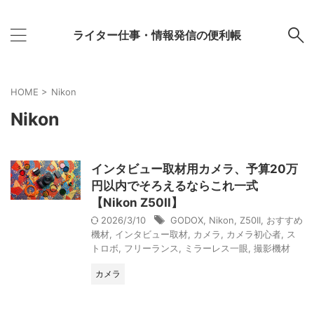
ライター仕事・情報発信の便利帳
HOME
>
Nikon
Nikon
インタビュー取材用カメラ、予算20万
円以内でそろえるならこれ一式
【Nikon Z50II】
2026/3/10
GODOX
,
Nikon
,
Z50II
,
おすすめ
機材
,
インタビュー取材
,
カメラ
,
カメラ初心者
,
ス
トロボ
,
フリーランス
,
ミラーレス一眼
,
撮影機材
カメラ